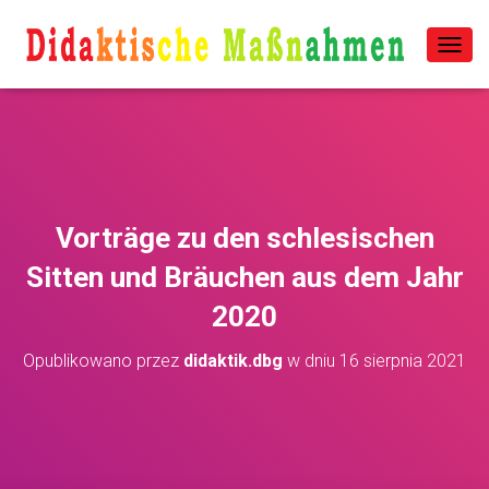
P
R
Z
E
Ł
Ą
C
Z
N
Vorträge zu den schlesischen
A
W
Sitten und Bräuchen aus dem Jahr
I
2020
G
A
C
Opublikowano przez
didaktik.dbg
w dniu
16 sierpnia 2021
J
Ę