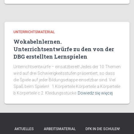
UNTERRICHTSMATERIAL
Wokabelnlernen.
Unterrichtsentwürfe zu den von der
DBG erstellten Lernspielen
Unterrichtsentwürfe – einsatzbereit! Jedes der 10 Themen
wird auf drei Schwierigkeitsstufen präsentiert, so dass
die Spiele auf jeder Bildungsetappe einsetzbar sind. Viel
Spaß beim Spielen! 1.Körperteile Körperteile a Körperteile
b Körperteile c 2. Kleidungsstücke
Dowiedz się więcej
AKTUELLES
ARBEITSMATERIAL
DFK IN DIE SCHULEN!