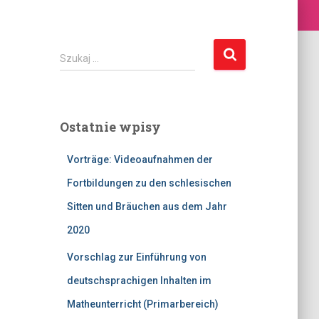
S
Szukaj …
z
u
k
a
Ostatnie wpisy
j
:
Vorträge: Videoaufnahmen der
Fortbildungen zu den schlesischen
Sitten und Bräuchen aus dem Jahr
2020
Vorschlag zur Einführung von
deutschsprachigen Inhalten im
Matheunterricht (Primarbereich)