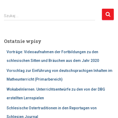
S
Szukaj …
z
u
k
a
Ostatnie wpisy
j
:
Vorträge: Videoaufnahmen der Fortbildungen zu den
schlesischen Sitten und Bräuchen aus dem Jahr 2020
Vorschlag zur Einführung von deutschsprachigen Inhalten im
Matheunterricht (Primarbereich)
Wokabelnlernen. Unterrichtsentwürfe zu den von der DBG
erstellten Lernspielen
Schlesische Ostertraditionen in den Reportagen von
Schlesien Journal