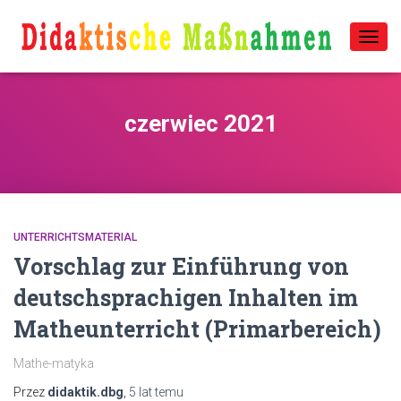
PRZE
NAWI
czerwiec 2021
UNTERRICHTSMATERIAL
Vorschlag zur Einführung von
deutschsprachigen Inhalten im
Matheunterricht (Primarbereich)
Mathe-matyka
Przez
didaktik.dbg
,
5 lat
temu