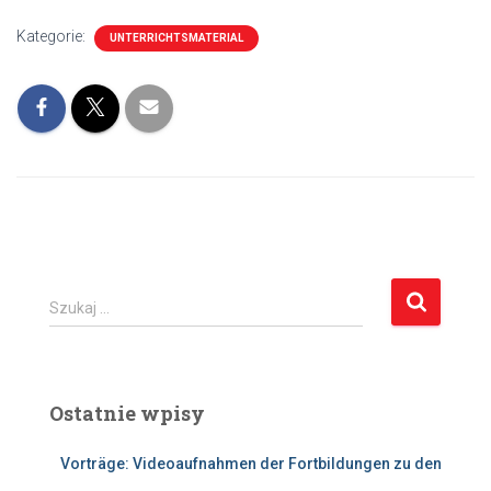
Kategorie:
UNTERRICHTSMATERIAL
S
Szukaj …
z
u
k
a
Ostatnie wpisy
j
:
Vorträge: Videoaufnahmen der Fortbildungen zu den