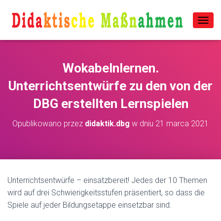
P
R
Z
E
Wokabelnlernen.
Ł
Ą
Unterrichtsentwürfe zu den von der
C
Z
DBG erstellten Lernspielen
N
A
W
Opublikowano przez
didaktik.dbg
w dniu
21 marca 2021
I
G
A
C
J
Ę
Unterrichtsentwürfe – einsatzbereit! Jedes der 10 Themen
wird auf drei Schwierigkeitsstufen präsentiert, so dass die
Spiele auf jeder Bildungsetappe einsetzbar sind.