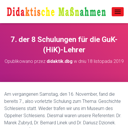
P
R
Z
E
7. der 8 Schulungen für die GuK-
Ł
Ą
(HiK)-Lehrer
C
Z
N
Opublikowano przez
didaktik.dbg
w dniu
18 listopada 2019
A
W
I
G
A
C
Am vergangenen Samstag, den 16. November, fand die
J
bereits 7., also vorletzte Schulung zum Thema: Geschichte
Ę
Schlesiens statt. Wieder trafen wir uns im Museum des
Oppelner Schlesiens. Diesmal waren unsere Referenten: Dr.
Marek Żubryd, Dr. Bernard Linek und Dr. Dariusz Dzionek.