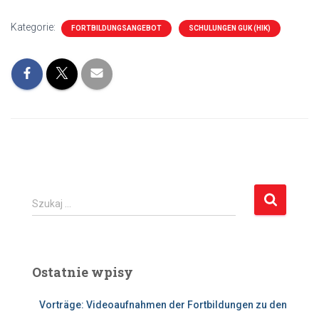
Kategorie:
FORTBILDUNGSANGEBOT
SCHULUNGEN GUK (HIK)
S
Szukaj …
z
u
k
a
Ostatnie wpisy
j
:
Vorträge: Videoaufnahmen der Fortbildungen zu den