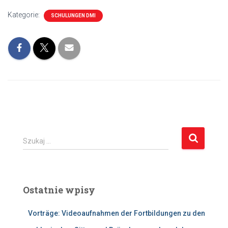
Kategorie:
SCHULUNGEN DMI
S
Szukaj …
z
u
k
a
Ostatnie wpisy
j
:
Vorträge: Videoaufnahmen der Fortbildungen zu den