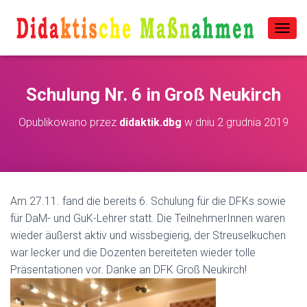
P
R
Z
E
Schulung Nr. 6 in Groß Neukirch
Ł
Ą
C
Opublikowano przez
didaktik.dbg
w dniu
2 grudnia 2019
Z
N
A
W
I
G
Am 27.11. fand die bereits 6. Schulung für die DFKs sowie
A
für DaM- und GuK-Lehrer statt. Die TeilnehmerInnen waren
C
J
wieder äußerst aktiv und wissbegierig, der Streuselkuchen
Ę
war lecker und die Dozenten bereiteten wieder tolle
Präsentationen vor. Danke an DFK Groß Neukirch!